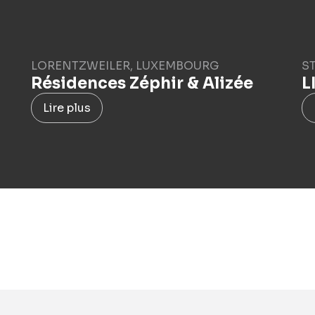
LORENTZWEILER, LUXEMBOURG
S
Résidences Zéphir & Alizée
L
Lire plus