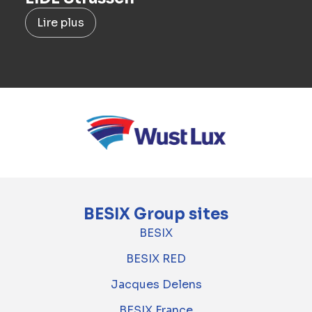
Lire plus
BESIX Group sites
BESIX
BESIX RED
Jacques Delens
BESIX France