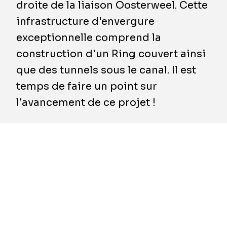
droite de la liaison Oosterweel. Cette
infrastructure d'envergure
exceptionnelle comprend la
construction d'un Ring couvert ainsi
que des tunnels sous le canal. Il est
temps de faire un point sur
l’avancement de ce projet !
À proximité du viaduc de Merksem, TM ROCO
progresse à grands pas dans la construction
du Bypass, une autoroute temporaire destinée
à absorber le trafic une fois le viaduc démoli.
Cette impressionnante structure repose sur
pas moins de 100 piliers et 915 poutrelles.