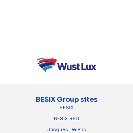
différente.
TM ROCO est composé des entreprises
BESIX, BESIX Infra, Jan De Nul, Cordeel,
DEME, DENYS, Van Laere, Franki Construct et
Willemen Infra.
BESIX Group sites
BESIX
BESIX RED
Jacques Delens