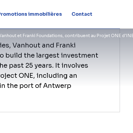
S à Anvers
Promotions immobilières
Contact
 Vanhout et Franki Foundations, contribuent au Projet ONE d'I
ies, Vanhout and Franki
o build the largest investment
e past 25 years. It involves
roject ONE, including an
in the port of Antwerp
Avec le Project ONE à Anvers (Belgiqu
une nouvelle norme dans le secteur p
avancé produira 1.450.000 tonnes d'ét