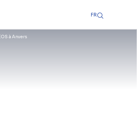
FR
NEOS à Anvers
e), INEOS Olefins Belgium établit
étrochimique. Ce craqueur d'éthane
hylène par an. Grâce à des