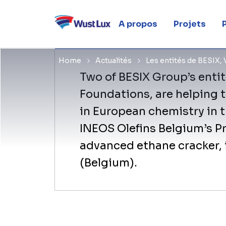
ONE d'INEO
A propos
Projets
Home
Actualités
Les entités de BESIX,
Two of BESIX Group’s entit
Foundations, are helping t
in European chemistry in th
INEOS Olefins Belgium’s P
advanced ethane cracker, 
(Belgium).