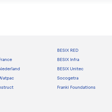
BESIX RED
France
BESIX Infra
Nederland
BESIX Unitec
Watpac
Socogetra
nstruct
Franki Foundations