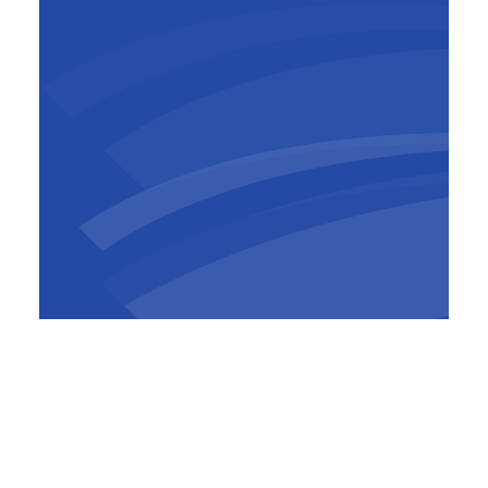
Philippe Dessoy
General Manager Business
Development
BESIX est un groupe belge de premier plan,
basé à Bruxelles et actif dans 25 pays et sur 5
continents dans les secteurs de la
construction, de la promotion immobilière et