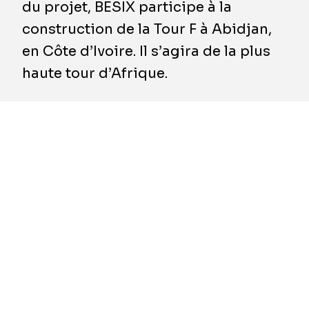
du projet, BESIX participe à la
construction de la Tour F à Abidjan,
en Côte d’Ivoire. Il s’agira de la plus
haute tour d’Afrique.
BESIX est en charge du pilotage du projet,
ainsi que de la réalisation des travaux de
gros-œuvre.
La Tour F est le deuxième projet associant
PFO Africa et BESIX et réalisé pour le
Gouvernement ivoirien. Il s’ajoute à l’usine
d’eau potable de La Mé, en cours de
construction, l’une des plus grandes