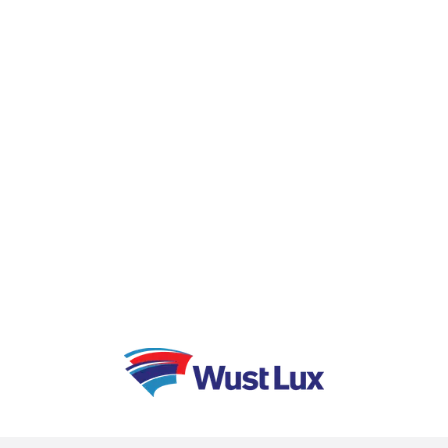
potable d’Afrique de l’Ouest. Celle-ci est
équipée afin d’alimenter en eau potable plus
d’un million et demi d’Ivoiriens.
Sur le continent africain, BESIX contribue en
ce moment à la construction du Grand
Egyptian Museum (Egypte), de la Tour
Mohammed VI (Maroc) et du projet
hydroélectrique de Nachtigal (Cameroun), qui
produira un tiers de l’électricité du Cameroun.