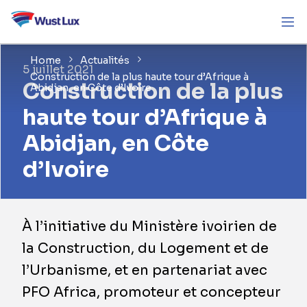
Home
Actualités
5 juillet 2021
Construction de la plus haute tour d’Afrique à
Construction de la plus
Abidjan, en Côte d’Ivoire
haute tour d’Afrique à
Abidjan, en Côte
d’Ivoire
À l’initiative du Ministère ivoirien de
la Construction, du Logement et de
l’Urbanisme, et en partenariat avec
PFO Africa, promoteur et concepteur