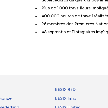
débarcadères du quartier des affa
Plus de 1.000 travailleurs impliqu
400.000 heures de travail réalisé
26 membres des Premières Nation
48 apprentis et 11 stagiaires impli
BESIX RED
France
BESIX Infra
Nederland
BESIX Unitec