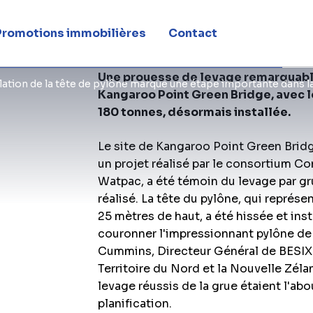
Promotions immobilières
Contact
Une prouesse de levage remarquable 
llation de la tête de pylône marque une étape importante dans 
Kangaroo Point Green Bridge, avec l
180 tonnes, désormais installée.
Le site de Kangaroo Point Green Bridg
un projet réalisé par le consortium C
Watpac, a été témoin du levage par gr
réalisé. La tête du pylône, qui représ
25 mètres de haut, a été hissée et ins
couronner l'impressionnant pylône de
Cummins, Directeur Général de BESIX
Territoire du Nord et la Nouvelle Zélan
levage réussis de la grue étaient l'a
planification.