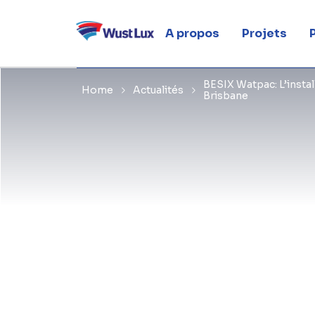
Brisbane
A propos
Projets
BESIX Watpac: L’insta
Home
Actualités
Brisbane