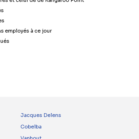
ires et celui de de Kangaroo Point
és
es
s employés à ce jour
qués
Jacques Delens
Cobelba
Vanhout