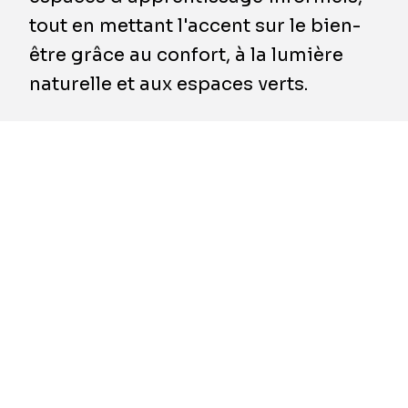
tout en mettant l'accent sur le bien-
être grâce au confort, à la lumière
naturelle et aux espaces verts.
Le bâtiment de 13 étages de Sainte Mère
Teresa de Calcutta
fait partie du plan de
l'université visant à répondre à l'augmentation
croissante du nombre d'étudiants et de
membres du personnel à Fitzroy, une banlieue
de Melbourne. Il vise à renforcer l'engagement
et la cohésion des étudiants et du personnel
grâce à des installations d'enseignement
centralisées et à des espaces d'étude