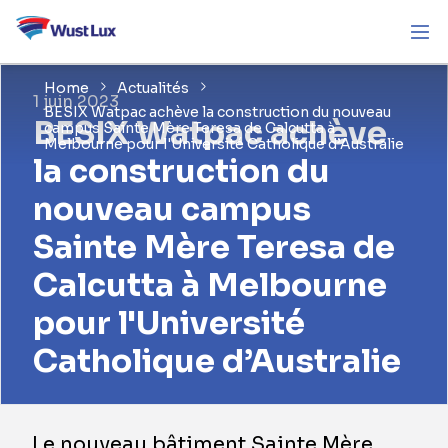
Home
Actualités
1 juin 2023
BESIX Watpac achève la construction du nouveau
BESIX Watpac achève
campus Sainte Mère Teresa de Calcutta à
Melbourne pour l'Université Catholique d’Australie
la construction du
nouveau campus
Sainte Mère Teresa de
Calcutta à Melbourne
pour l'Université
Catholique d’Australie
Le nouveau bâtiment Sainte Mère