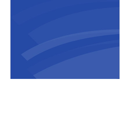
Stéphan Leturgez
Country Director
,
BESIX RED
À propos BESIX RED
BESIX Real Estate Development (BESIX RED)
est une entreprise paneuropéenne de
développement immobilier, dans le
résidentiel, le bureau, ainsi que dans les
commerces et services. Filiale du Groupe