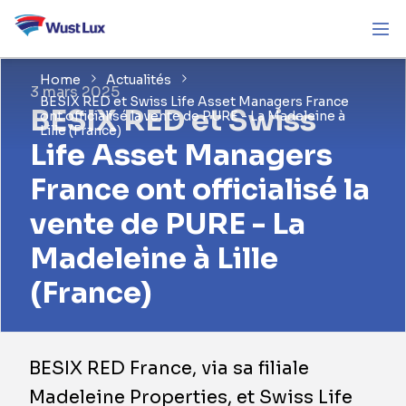
Home
Actualités
3 mars 2025
BESIX RED et Swiss Life Asset Managers France
BESIX RED et Swiss
ont officialisé la vente de PURE - La Madeleine à
Lille (France)
Life Asset Managers
France ont officialisé la
vente de PURE - La
Madeleine à Lille
(France)
BESIX RED France, via sa filiale
Madeleine Properties, et Swiss Life