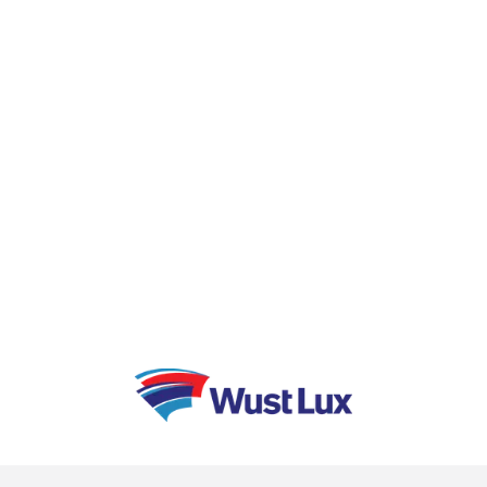
BESIX, elle est présente tant en Belgique que
dans un nombre croissant de villes
étrangères. Soucieuse de créer des
développements durables qui tiennent
compte des besoins de ses clients, les
composantes sociétales et écologiques, au
même titre que l’innovation, font partie
intégrante de sa réflexion sur l’immobilier du
futur.
En savoir plus