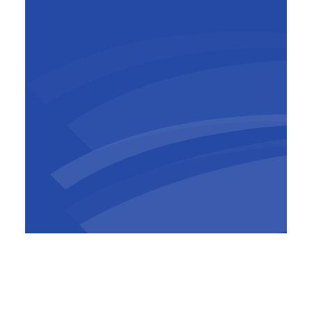
Gabriel Uzgen
Administrateur Délégué, BESIX
RED
,
BESIX RED
PURE - La Madeleine offrira un environnement