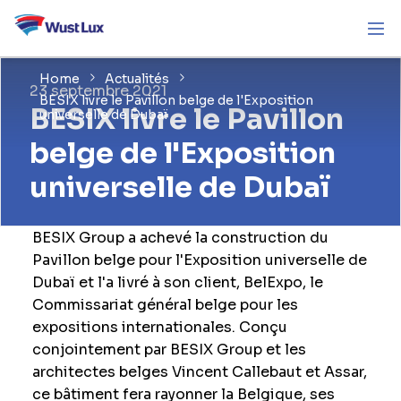
Home
Actualités
23 septembre 2021
BESIX livre le Pavillon belge de l'Exposition
BESIX livre le Pavillon
universelle de Dubaï
belge de l'Exposition
universelle de Dubaï
BESIX Group a achevé la construction du
Pavillon belge pour l'Exposition universelle de
Dubaï et l'a livré à son client, BelExpo, le
Commissariat général belge pour les
expositions internationales. Conçu
conjointement par BESIX Group et les
architectes belges Vincent Callebaut et Assar,
ce bâtiment fera rayonner la Belgique, ses