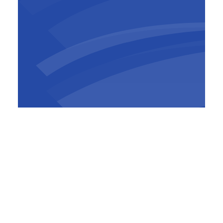
Andres Peñaloza
Deputy General
Manager
,
BESIX Europe
Parmi les réalisations emblématiques de
BESIX France figurent le Santé pôle de Melun,
les tours Dexia (CBX) et Carpe Diem du
quartier de La Défense à Paris, le nouveau
Centre de Recherche et de Développement
d’EDF de Paris-Saclay ou encore les travaux
de gros œuvre d’un terminal de l’Aéroport