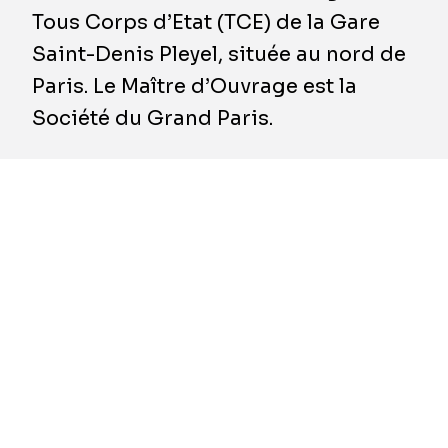
Tous Corps d’Etat (TCE) de la Gare
Saint-Denis Pleyel, située au nord de
Paris. Le Maître d’Ouvrage est la
Société du Grand Paris.
BESIX France contribue à la construction
de la Gare Saint-Denis Pleyel du Grand
Paris Express. Le contrat, supérieur à 100
millions d’euros, comprend les travaux
d’aménagement de la gare sur une surface
totale de 34.000 m² répartis sur 9 niveaux
dont 4 souterrains
Les travaux dureront 53 mois et seront