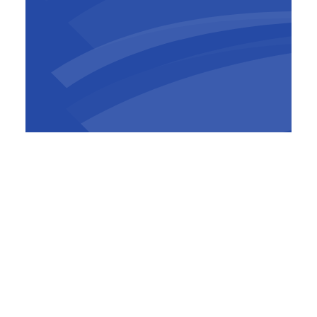
René Jordens
Directeur Commercial
Les travaux comprennent les importantes
façades et la verrière, les voieries et réseaux
divers, les corps d’état architecturaux
(parachèvements) et les corps d’état
techniques (CVCD et électricité).
Le montant du marché attribué à BESIX,