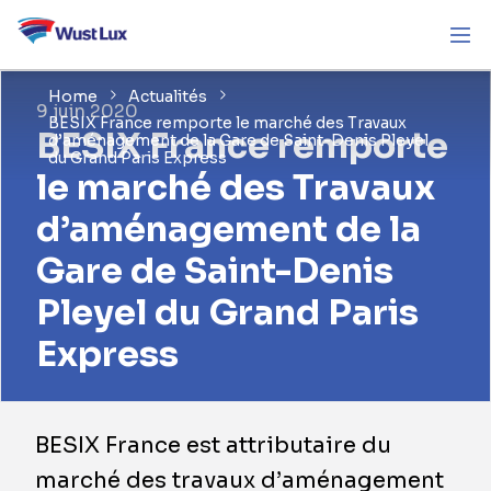
Home
Actualités
9 juin 2020
BESIX France remporte le marché des Travaux
BESIX France remporte
d’aménagement de la Gare de Saint-Denis Pleyel
du Grand Paris Express
le marché des Travaux
d’aménagement de la
Gare de Saint-Denis
Pleyel du Grand Paris
Express
BESIX France est attributaire du
marché des travaux d’aménagement