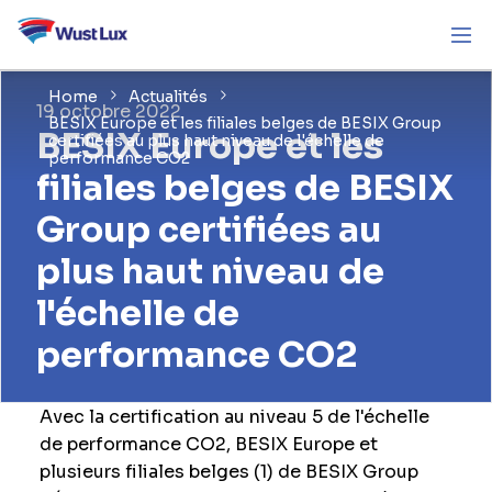
Home
Actualités
19 octobre 2022
BESIX Europe et les filiales belges de BESIX Group
BESIX Europe et les
certifiées au plus haut niveau de l'échelle de
performance CO2
filiales belges de BESIX
Group certifiées au
plus haut niveau de
l'échelle de
performance CO2
Avec la certification au niveau 5 de l'échelle
de performance CO2, BESIX Europe et
plusieurs filiales belges (1) de BESIX Group